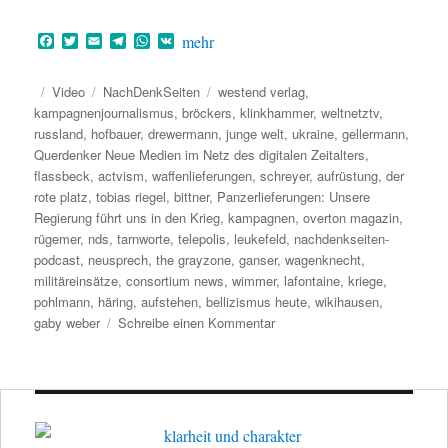
F
T
E
T
W
V
mehr
a
w
m
e
h
K
c
i
a
l
a
e
t
i
e
t
Veröffentlicht
Format
Kategorien
Schlagwörter
Video
NachDenkSeiten
westend verlag
,
b
t
l
g
s
am
kampagnenjournalismus
,
bröckers
,
klinkhammer
,
weltnetztv
,
o
e
r
A
russland
,
hofbauer
,
drewermann
,
junge welt
,
ukraine
,
gellermann
,
o
r
a
p
k
m
p
Querdenker Neue Medien im Netz des digitalen Zeitalters
,
flassbeck
,
actvism
,
waffenlieferungen
,
schreyer
,
aufrüstung
,
der
rote platz
,
tobias riegel
,
bittner
,
Panzerlieferungen: Unsere
Regierung führt uns in den Krieg
,
kampagnen
,
overton magazin
,
rügemer
,
nds
,
tarnworte
,
telepolis
,
leukefeld
,
nachdenkseiten-
podcast
,
neusprech
,
the grayzone
,
ganser
,
wagenknecht
,
militäreinsätze
,
consortium news
,
wimmer
,
lafontaine
,
kriege
,
pohlmann
,
häring
,
aufstehen
,
bellizismus heute
,
wikihausen
,
zu
gaby weber
Schreibe einen Kommentar
Panzerlieferungen:
Unsere
Regierung
führt
uns
in