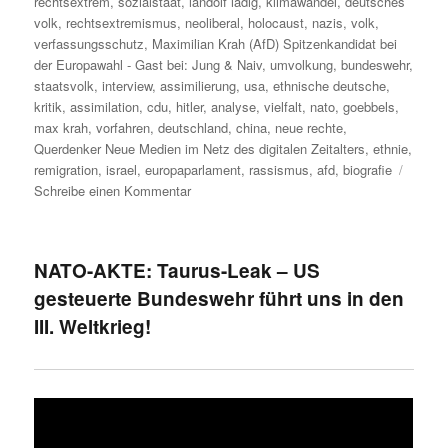
rechtsextrem
,
sozialstaat
,
landolf ladig
,
klimawandel
,
deutsches
o
r
a
p
k
m
p
volk
,
rechtsextremismus
,
neoliberal
,
holocaust
,
nazis
,
volk
,
verfassungsschutz
,
Maximilian Krah (AfD) Spitzenkandidat bei
der Europawahl - Gast bei: Jung & Naiv
,
umvolkung
,
bundeswehr
,
staatsvolk
,
interview
,
assimilierung
,
usa
,
ethnische deutsche
,
kritik
,
assimilation
,
cdu
,
hitler
,
analyse
,
vielfalt
,
nato
,
goebbels
,
max krah
,
vorfahren
,
deutschland
,
china
,
neue rechte
,
Querdenker Neue Medien im Netz des digitalen Zeitalters
,
ethnie
,
remigration
,
israel
,
europaparlament
,
rassismus
,
afd
,
biografie
zu
Schreibe einen Kommentar
Maximilian
Krah
(AfD)
NATO-AKTE: Taurus-Leak – US
Spitzenkandidat
gesteuerte Bundeswehr führt uns in den
bei
der
III. Weltkrieg!
Europawahl
–
Gast
bei:
Jung
&