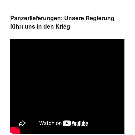
im
Gespräch:
Panzerlieferungen: Unsere Regierung
„Den
führt uns in den Krieg
Frieden
wiedererlernen“
(Eugen
Drewermann
und
Walter
van
Rossum)