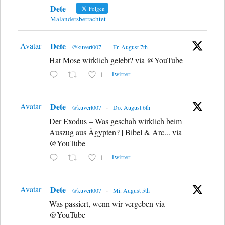
Dete
Folgen
Malandersbetrachtet
Avatar
Dete
@kuvert007
·
Fr. August 7th
Hat Mose wirklich gelebt? via @YouTube
Twitter
1
Avatar
Dete
@kuvert007
·
Do. August 6th
Der Exodus – Was geschah wirklich beim
Auszug aus Ägypten? | Bibel & Arc... via
@YouTube
Twitter
1
Avatar
Dete
@kuvert007
·
Mi. August 5th
Was passiert, wenn wir vergeben via
@YouTube