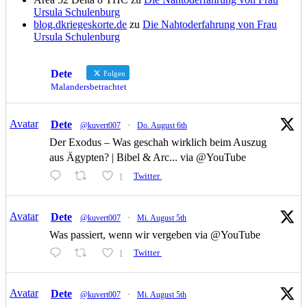
Ursula Schulenburg
blog.dkriegeskorte.de
zu
Die Nahtoderfahrung von Frau
Ursula Schulenburg
Dete
Folgen
Malandersbetrachtet
Avatar
Dete
@kuvert007
·
Do. August 6th
Der Exodus – Was geschah wirklich beim Auszug
aus Ägypten? | Bibel & Arc... via @YouTube
1
Twitter
Avatar
Dete
@kuvert007
·
Mi. August 5th
Was passiert, wenn wir vergeben via @YouTube
1
Twitter
Avatar
Dete
@kuvert007
·
Mi. August 5th