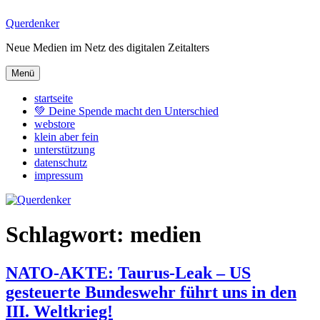
Zum
Querdenker
Inhalt
Neue Medien im Netz des digitalen Zeitalters
springen
Menü
startseite
💚 Deine Spende macht den Unterschied
webstore
klein aber fein
unterstützung
datenschutz
impressum
Schlagwort:
medien
NATO-AKTE: Taurus-Leak – US
gesteuerte Bundeswehr führt uns in den
III. Weltkrieg!