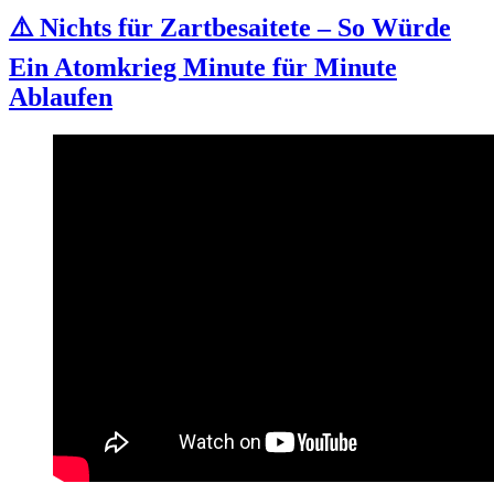
Nr.
⚠️ Nichts für Zartbesaitete – So Würde
2:
Was
Ein Atomkrieg Minute für Minute
mir
Ablaufen
vorgeworfen
wird
–
und
warum
ich
klage