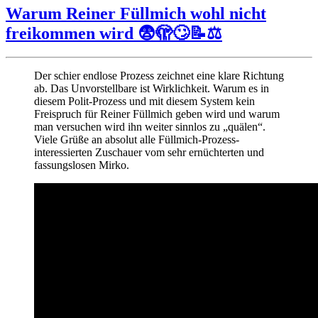
COMPACT
Warum Reiner Füllmich wohl nicht
–
freikommen wird 😨🫣🙄📝⚖️
LIVE
&
UNZENSIERT
Der schier endlose Prozess zeichnet eine klare Richtung
ab. Das Unvorstellbare ist Wirklichkeit. Warum es in
diesem Polit-Prozess und mit diesem System kein
Freispruch für Reiner Füllmich geben wird und warum
man versuchen wird ihn weiter sinnlos zu „quälen“.
Viele Grüße an absolut alle Füllmich-Prozess-
interessierten Zuschauer vom sehr ernüchterten und
fassungslosen Mirko.