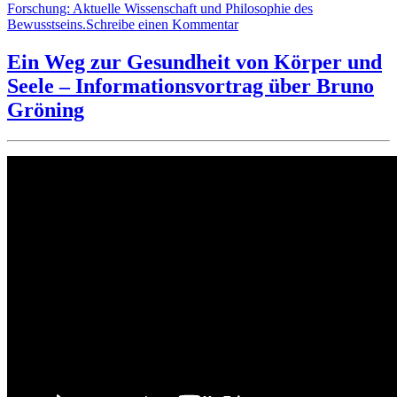
Forschung: Aktuelle Wissenschaft und Philosophie des
zu
Bewusstseins.
Schreibe einen Kommentar
Bewusstseins-
Forschung:
Ein Weg zur Gesundheit von Körper und
Aktuelle
Seele – Informationsvortrag über Bruno
Wissenschaft
und
Gröning
Philosophie
des
Bewusstseins