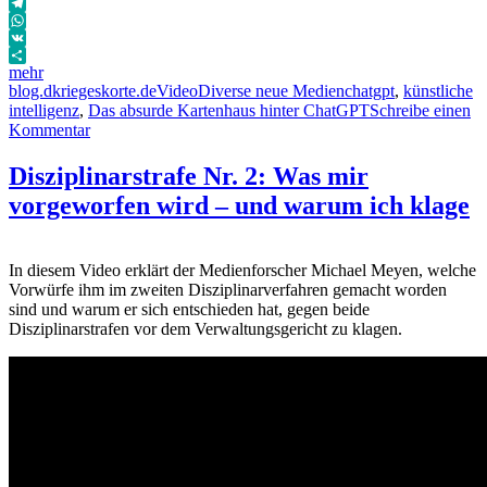
Email
Telegram
WhatsApp
VK
mehr
Autor
Veröffentlicht
Format
Kategorien
Schlagwörter
blog.dkriegeskorte.de
Video
Diverse neue Medien
chatgpt
,
künstliche
am
intelligenz
,
Das absurde Kartenhaus hinter ChatGPT
Schreibe einen
zu
Kommentar
Das
absurde
Disziplinarstrafe Nr. 2: Was mir
Kartenhaus
vorgeworfen wird – und warum ich klage
hinter
ChatGPT
In diesem Video erklärt der Medienforscher Michael Meyen, welche
Vorwürfe ihm im zweiten Disziplinarverfahren gemacht worden
sind und warum er sich entschieden hat, gegen beide
Disziplinarstrafen vor dem Verwaltungsgericht zu klagen.