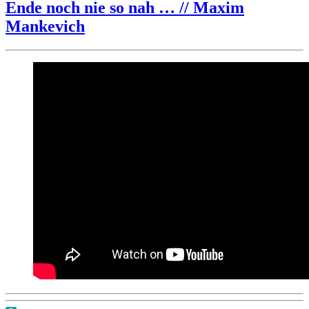
Ende noch nie so nah … // Maxim
–
16.10.2024
Mankevich
–
Beweisanträge
und
Haftbedingungen