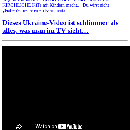
am
KIRCHLICHE KiTa mit Kindern macht...
,
Du wirst nicht
zu
glauben
Schreibe einen Kommentar
Du
wirst
Dieses Ukraine-Video ist schlimmer als
nicht
alles, was man im TV sieht…
glauben,
was
diese
KIRCHLICHE
KiTa
mit
Kindern
macht…