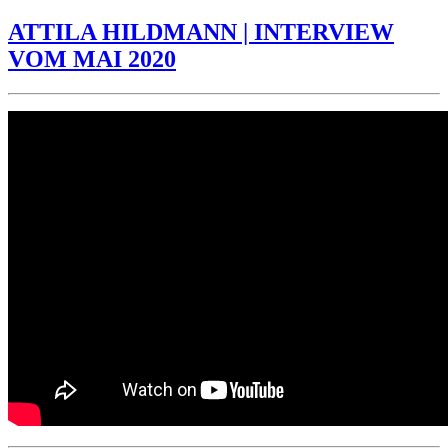
🔥
Die
ATTILA HILDMANN | INTERVIEW
gestörte
VOM MAI 2020
Gesellschaft.
Psychiater
Dr.
Dr.
Bonelli
analysiert.