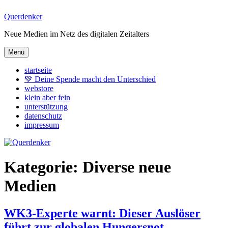
Zum
Querdenker
Inhalt
Neue Medien im Netz des digitalen Zeitalters
springen
Menü
startseite
💚 Deine Spende macht den Unterschied
webstore
klein aber fein
unterstützung
datenschutz
impressum
Kategorie:
Diverse neue
Medien
WK3-Experte warnt: Dieser Auslöser
führt zur globalen Hungersnot