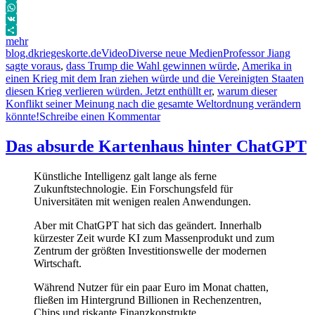
Telegram
WhatsApp
VK
mehr
Autor
Veröffentlicht
Format
Kategorien
Schlagwörter
blog.dkriegeskorte.de
Video
Diverse neue Medien
Professor Jiang
am
sagte voraus
,
dass Trump die Wahl gewinnen würde
,
Amerika in
einen Krieg mit dem Iran ziehen würde und die Vereinigten Staaten
diesen Krieg verlieren würden. Jetzt enthüllt er
,
warum dieser
Konflikt seiner Meinung nach die gesamte Weltordnung verändern
zu
könnte!
Schreibe einen Kommentar
WK3-
Experte
Das absurde Kartenhaus hinter ChatGPT
warnt:
Dieser
Künstliche Intelligenz galt lange als ferne
Auslöser
Zukunftstechnologie. Ein Forschungsfeld für
führt
Universitäten mit wenigen realen Anwendungen.
zur
globalen
Aber mit ChatGPT hat sich das geändert. Innerhalb
Hungersnot
kürzester Zeit wurde KI zum Massenprodukt und zum
Zentrum der größten Investitionswelle der modernen
Wirtschaft.
Während Nutzer für ein paar Euro im Monat chatten,
fließen im Hintergrund Billionen in Rechenzentren,
Chips und riskante Finanzkonstrukte.