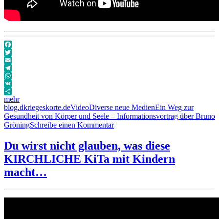
Facebook
Twitter
Email
Telegram
WhatsApp
VK
mehr
Autor
Veröffentlicht
Format
Kategorien
Schlagwörter
blog.dkriegeskorte.de
Video
Diverse neue Medien
Ein Weg zur
am
Gesundheit von Körper und Seele – Informationsvortrag über Bruno
zu
Gröning
Schreibe einen Kommentar
Ein
Weg
Du wirst nicht glauben, was diese
zur
KIRCHLICHE KiTa mit Kindern
Gesundheit
von
macht…
Körper
und
Seele
–
Informationsvortrag