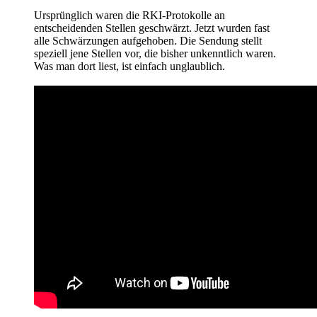
freikommen
Ursprünglich waren die RKI-Protokolle an
wird
entscheidenden Stellen geschwärzt. Jetzt wurden fast
😨
alle Schwärzungen aufgehoben. Die Sendung stellt
🫣
speziell jene Stellen vor, die bisher unkenntlich waren.
🙄
Was man dort liest, ist einfach unglaublich.
📝
⚖️