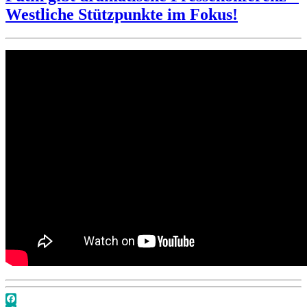
mit
Westliche Stützpunkte im Fokus!
Dr.
Maximilian
Krah