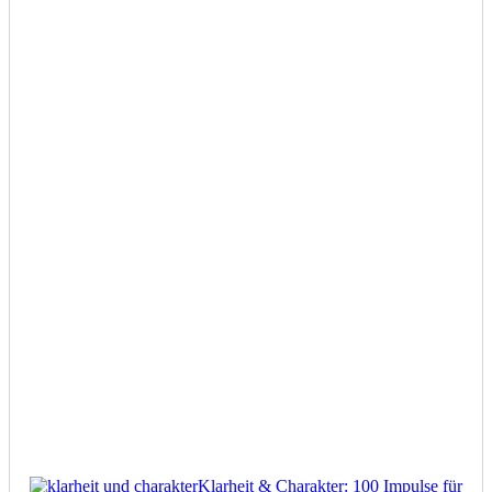
wied
(Eu
Dre
und
Walt
van
Ros
Klarheit & Charakter: 100 Impulse für