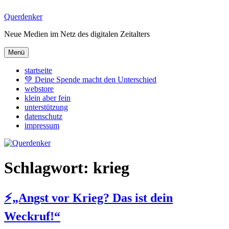
Zum
Querdenker
Inhalt
Neue Medien im Netz des digitalen Zeitalters
springen
Menü
startseite
💚 Deine Spende macht den Unterschied
webstore
klein aber fein
unterstützung
datenschutz
impressum
Schlagwort:
krieg
⚡„Angst vor Krieg? Das ist dein
Weckruf!“