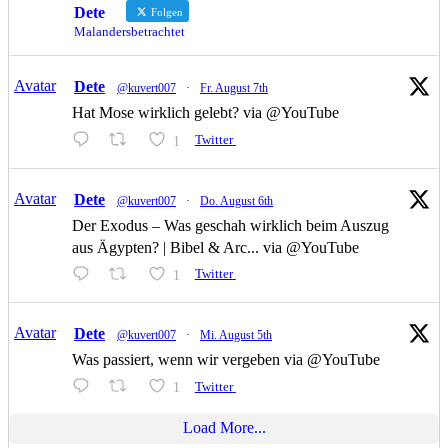
Dete
Folgen
Malandersbetrachtet
Avatar
Dete
@kuvert007
·
Fr. August 7th
Hat Mose wirklich gelebt? via @YouTube
1
Twitter
Avatar
Dete
@kuvert007
·
Do. August 6th
Der Exodus – Was geschah wirklich beim Auszug
aus Ägypten? | Bibel & Arc... via @YouTube
1
Twitter
Avatar
Dete
@kuvert007
·
Mi. August 5th
Was passiert, wenn wir vergeben via @YouTube
1
Twitter
Load More...