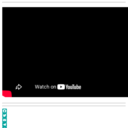
Europawahl
–
Gast
bei:
Jung
&
Naiv
Facebook
Twitter
Email