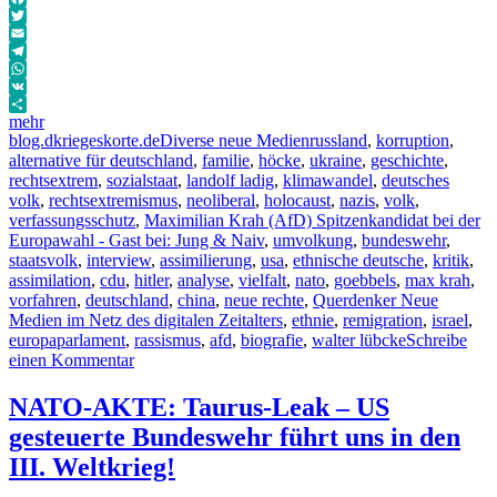
Facebook
Twitter
Email
Telegram
WhatsApp
VK
mehr
Autor
Veröffentlicht
Kategorien
Schlagwörter
blog.dkriegeskorte.de
Diverse neue Medien
russland
,
korruption
,
am
alternative für deutschland
,
familie
,
höcke
,
ukraine
,
geschichte
,
rechtsextrem
,
sozialstaat
,
landolf ladig
,
klimawandel
,
deutsches
volk
,
rechtsextremismus
,
neoliberal
,
holocaust
,
nazis
,
volk
,
verfassungsschutz
,
Maximilian Krah (AfD) Spitzenkandidat bei der
Europawahl - Gast bei: Jung & Naiv
,
umvolkung
,
bundeswehr
,
staatsvolk
,
interview
,
assimilierung
,
usa
,
ethnische deutsche
,
kritik
,
assimilation
,
cdu
,
hitler
,
analyse
,
vielfalt
,
nato
,
goebbels
,
max krah
,
vorfahren
,
deutschland
,
china
,
neue rechte
,
Querdenker Neue
Medien im Netz des digitalen Zeitalters
,
ethnie
,
remigration
,
israel
,
europaparlament
,
rassismus
,
afd
,
biografie
,
walter lübcke
Schreibe
zu
einen Kommentar
Maximilian
Krah
NATO-AKTE: Taurus-Leak – US
(AfD)
gesteuerte Bundeswehr führt uns in den
Spitzenkandidat
bei
III. Weltkrieg!
der