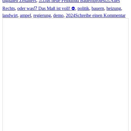
digitalen Zeitalters
,
⚠️Das neue Feindbild Bauernprotest⚠️Alles
Rechts
,
oder was⁉️ Das Maß ist voll! ​​⛔
,
politik
,
bauern
,
heizung
,
zu
landwirt
,
ampel
,
regierung
,
demo
,
2024
Schreibe einen Kommentar
⚠️
ne
Fei
Ba
Re
od
wa
Da
Ma
ist
vol
⛔