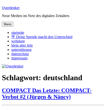
Zum
Querdenker
Inhalt
Neue Medien im Netz des digitalen Zeitalters
springen
Menü
startseite
💚 Deine Spende macht den Unterschied
webstore
klein aber fein
unterstützung
datenschutz
impressum
Schlagwort:
deutschland
COMPACT Das Letzte: COMPACT-
Verbot #2 (Jürgen & Näncy)