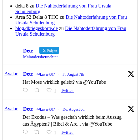
delta 8
zu
Die Nahtoderfahrung von Frau Ursula
Schulenburg
Area 52 Delta 8 THC
zu
Die Nahtoderfahrung von Frau
Ursula Schulenburg
blog.dkriegeskorte.de
zu
Die Nahtoderfahrung von Frau
Ursula Schulenburg
Dete
Folgen
Malandersbetrachtet
Avatar
Dete
@kuvert007
·
Fr. August 7th
Hat Mose wirklich gelebt? via @YouTube
1
Twitter
Avatar
Dete
@kuvert007
·
Do. August 6th
Der Exodus – Was geschah wirklich beim Auszug
aus Ägypten? | Bibel & Arc... via @YouTube
1
Twitter