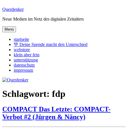
Zum
Querdenker
Inhalt
Neue Medien im Netz des digitalen Zeitalters
springen
Menü
startseite
💚 Deine Spende macht den Unterschied
webstore
klein aber fein
unterstützung
datenschutz
impressum
Schlagwort:
fdp
COMPACT Das Letzte: COMPACT-
Verbot #2 (Jürgen & Näncy)