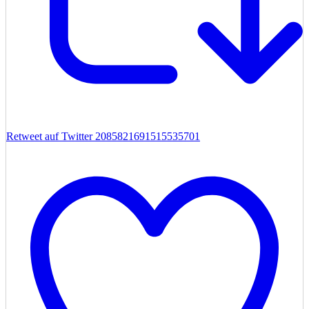
Retweet auf Twitter 2085821691515535701