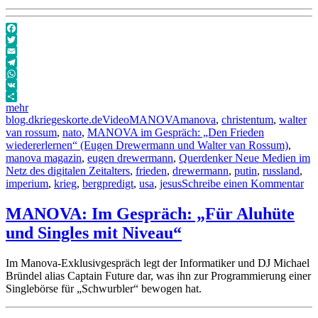
Facebook
Twitter
Email
Telegram
WhatsApp
VK
mehr
Autor
Veröffentlicht
Format
Kategorien
Schlagwörter
blog.dkriegeskorte.de
Video
MANOVA
manova
,
christentum
,
walter
am
van rossum
,
nato
,
MANOVA im Gespräch: „Den Frieden
wiedererlernen“ (Eugen Drewermann und Walter van Rossum)
,
manova magazin
,
eugen drewermann
,
Querdenker Neue Medien im
Netz des digitalen Zeitalters
,
frieden
,
drewermann
,
putin
,
russland
,
zu
imperium
,
krieg
,
bergpredigt
,
usa
,
jesus
Schreibe einen Kommentar
M
im
MANOVA: Im Gespräch: „Für Aluhüte
Ge
und Singles mit Niveau“
„D
Fri
wie
Im Manova-Exklusivgespräch legt der Informatiker und DJ Michael
(E
Bründel alias Captain Future dar, was ihn zur Programmierung einer
Dr
Singlebörse für „Schwurbler“ bewogen hat.
un
Wal