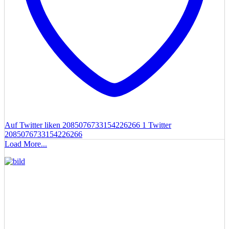
Auf Twitter liken 2085076733154226266
1
Twitter
2085076733154226266
Load More...