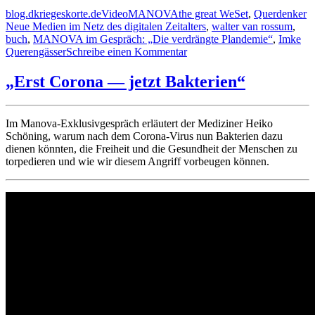
Autor
Veröffentlicht
Format
Kategorien
Schlagwörter
blog.dkriegeskorte.de
Video
MANOVA
the great WeSet
,
Querdenker
am
Neue Medien im Netz des digitalen Zeitalters
,
walter van rossum
,
buch
,
MANOVA im Gespräch: „Die verdrängte Plandemie“
,
Imke
zu
Querengässer
Schreibe einen Kommentar
MANOVA
im
„Erst Corona — jetzt Bakterien“
Gespräch:
„Die
verdrängte
Im Manova-Exklusivgespräch erläutert der Mediziner Heiko
Plandemie“
Schöning, warum nach dem Corona-Virus nun Bakterien dazu
dienen könnten, die Freiheit und die Gesundheit der Menschen zu
torpedieren und wie wir diesem Angriff vorbeugen können.