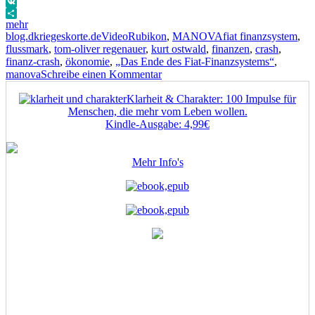
WhatsApp
VK
mehr
Autor
Veröffentlicht
Format
Kategorien
Schlagwörter
blog.dkriegeskorte.de
Video
Rubikon
,
MANOVA
fiat finanzsystem
,
am
flussmark
,
tom-oliver regenauer
,
kurt ostwald
,
finanzen
,
crash
,
finanz-crash
,
ökonomie
,
„Das Ende des Fiat-Finanzsystems“
,
zu
manova
Schreibe einen Kommentar
„Das
Klarheit & Charakter: 100 Impulse für
Ende
Menschen, die mehr vom Leben wollen.
des
Kindle-Ausgabe: 4,99€
Fiat-
Finanzsystems“
Mehr Info's