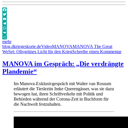
Facebook
Twitter
Email
Telegram
WhatsApp
VK
mehr
Autor
Veröffentlicht
Format
Kategorien
Schlagwörter
blog.dkriegeskorte.de
Video
MANOVA
MANOVA The Great
am
zu
WeSet: Olivgrünes Licht für den Krieg
Schreibe einen Kommentar
MA
Th
MANOVA im Gespräch: „Die verdrängte
Gre
Plandemie“
WeS
Oli
Lic
Im Manova-Exklusivgespräch mit Walter van Rossum
für
erläutert die Tierärztin Imke Querengässer, was sie dazu
den
bewogen hat, ihren Schriftverkehr mit Politik und
Kri
Behörden während der Corona-Zeit in Buchform für
die Nachwelt festzuhalten.