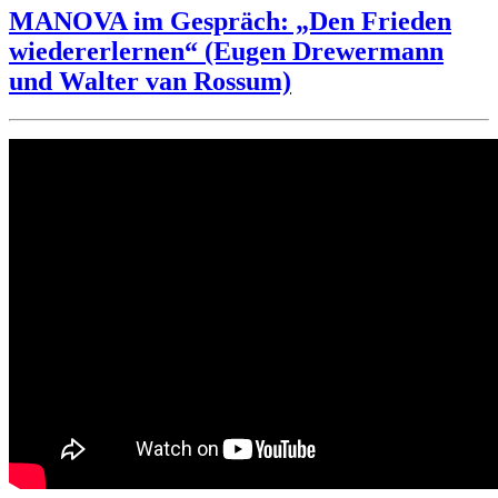
Corona
MANOVA im Gespräch: „Den Frieden
—
wiedererlernen“ (Eugen Drewermann
jetzt
Bakterien“
und Walter van Rossum)