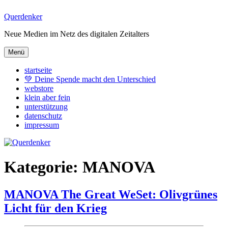
Zum
Querdenker
Inhalt
Neue Medien im Netz des digitalen Zeitalters
springen
Menü
startseite
💚 Deine Spende macht den Unterschied
webstore
klein aber fein
unterstützung
datenschutz
impressum
Kategorie:
MANOVA
MANOVA The Great WeSet: Olivgrünes
Licht für den Krieg