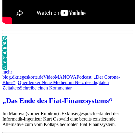
Facebook
Twitter
Email
Telegram
WhatsApp
VK
mehr
Autor
Veröffentlicht
Format
Kategorien
Schlagwörter
blog.dkriegeskorte.de
Video
MANOVA
Podcast: „Der Corona-
am
Blues“
,
Querdenker Neue Medien im Netz des digitalen
zu
Zeitalters
Schreibe einen Kommentar
Podcast:
„Der
„Das Ende des Fiat-Finanzsystems“
Corona-
Blues“
Im Manova (vorher Rubikon) -Exklusivgespräch erläutert der
Informatik-Ingenieur Kurt Ostwald eine bereits existierende
Alternative zum vom Kollaps bedrohten Fiat-Finanzsystem.