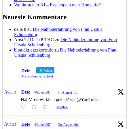
Wohin steuert KI – Psychopath oder Humanist?
Neueste Kommentare
delta 8
zu
Die Nahtoderfahrung von Frau Ursula
Schulenburg
Area 52 Delta 8 THC
zu
Die Nahtoderfahrung von Frau
Ursula Schulenburg
blog.dkriegeskorte.de
zu
Die Nahtoderfahrung von Frau
Ursula Schulenburg
Dete
Folgen
Malandersbetrachtet
Avatar
Dete
@kuvert007
·
Fr. August 7th
Hat Mose wirklich gelebt? via @YouTube
1
Twitter
Avatar
Dete
@kuvert007
·
Do. August 6th