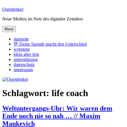
Zum
Querdenker
Inhalt
Neue Medien im Netz des digitalen Zeitalters
springen
Menü
startseite
💚 Deine Spende macht den Unterschied
webstore
klein aber fein
unterstützung
datenschutz
impressum
Schlagwort:
life coach
Weltuntergangs-Uhr: Wir waren dem
Ende noch nie so nah … // Maxim
Mankevich