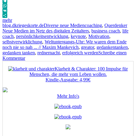
Email
Telegram
WhatsApp
VK
mehr
Autor
Veröffentlicht
Kategorien
Schlagwörter
blog.dkriegeskorte.de
Diverse neue Medien
coaching
,
Querdenker
am
Neue Medien im Netz des digitalen Zeitalters
,
business coach
,
life
coach
,
persönlichkeitsentwicklung
,
keynote
,
Motivation
,
selbstverwirklichung
,
Weltuntergangs-Uhr: Wir waren dem Ende
noch nie so nah ... // Maxim Mankevich
,
greator
,
gedankentanken
,
gedanken tanken
,
rednernacht
,
erfolgreich werden
Schreibe einen
zu
Kommentar
Weltuntergangs-
Uhr:
Klarheit & Charakter: 100 Impulse für
Wir
Menschen, die mehr vom Leben wollen.
waren
Kindle-Ausgabe: 4,99€
dem
Ende
noch
Mehr Info's
nie
so
nah
…
//
Maxim
Mankevich