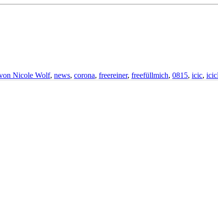
von Nicole Wolf
,
news
,
corona
,
freereiner
,
freefüllmich
,
0815
,
icic
,
ici