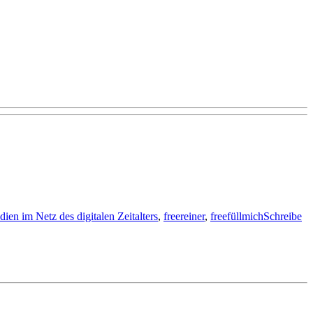
en im Netz des digitalen Zeitalters
,
freereiner
,
freefüllmich
Schreibe