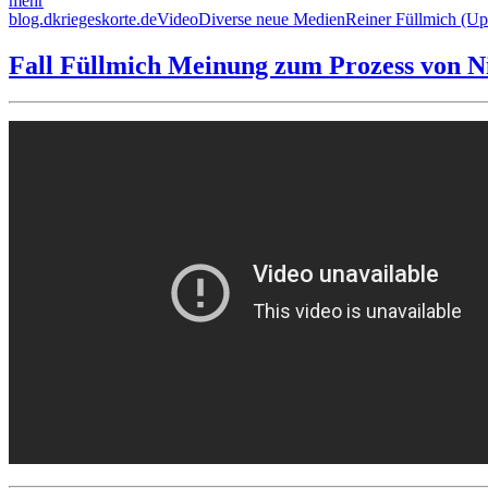
mehr
Autor
Veröffentlicht
Format
Kategorien
Schlagwörter
blog.dkriegeskorte.de
Video
Diverse neue Medien
Reiner Füllmich (Up
am
Fall Füllmich Meinung zum Prozess von N