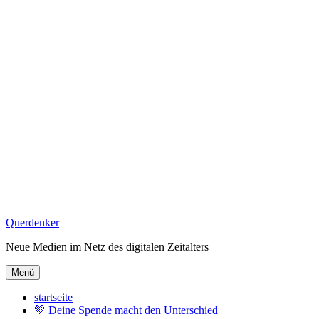
Zum
Querdenker
Inhalt
Neue Medien im Netz des digitalen Zeitalters
springen
Menü
startseite
💚 Deine Spende macht den Unterschied