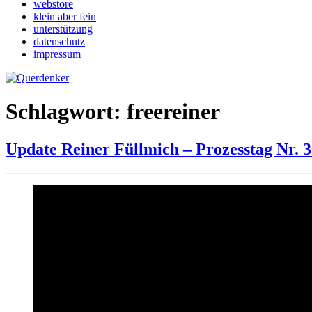
webstore
klein aber fein
unterstützung
datenschutz
impressum
Schlagwort:
freereiner
Update Reiner Füllmich – Prozesstag Nr. 3