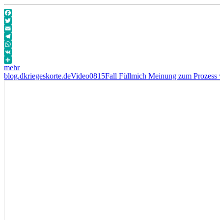
Facebook
Twitter
Email
Telegram
WhatsApp
VK
mehr
Autor
Veröffentlicht
Format
Kategorien
Schlagwörter
blog.dkriegeskorte.de
Video
0815
Fall Füllmich Meinung zum Prozess 
am