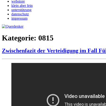
webstore
klein aber fein
unterstützung
datenschutz
impressum
Kategorie:
0815
Zwischenfazit der Verteidigung im Fall Fü