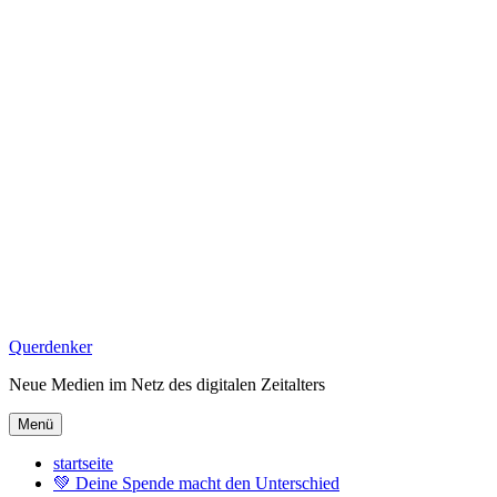
Zum
Querdenker
Inhalt
Neue Medien im Netz des digitalen Zeitalters
springen
Menü
startseite
💚 Deine Spende macht den Unterschied