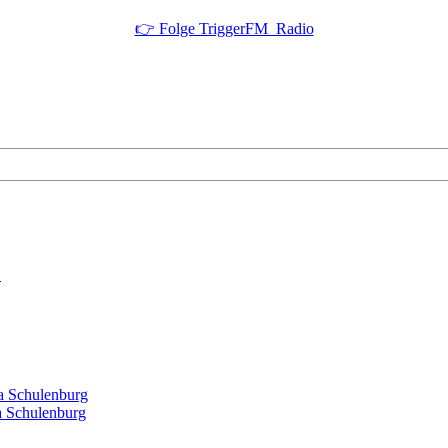
👉 Folge TriggerFM_Radio
!
a Schulenburg
a Schulenburg