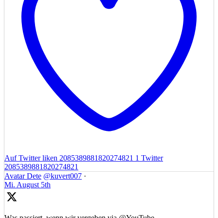
Auf Twitter liken 2085389881820274821
1
Twitter
2085389881820274821
Avatar
Dete
@kuvert007
·
Mi. August 5th
Was passiert, wenn wir vergeben via @YouTube