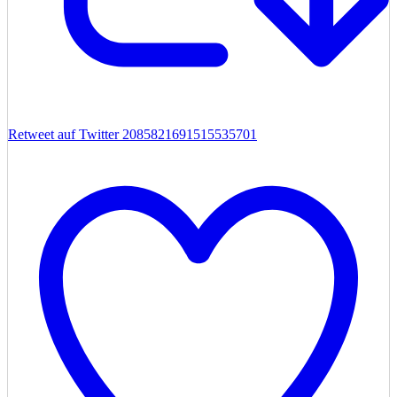
Retweet auf Twitter 2085821691515535701