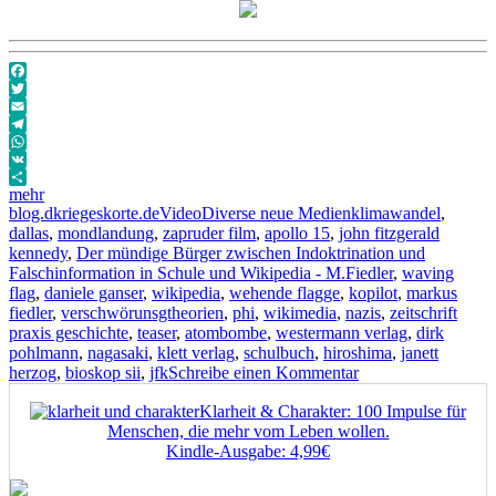
Facebook
Twitter
Email
Telegram
WhatsApp
VK
mehr
Autor
Veröffentlicht
Format
Kategorien
Schlagwörter
blog.dkriegeskorte.de
Video
Diverse neue Medien
klimawandel
,
am
dallas
,
mondlandung
,
zapruder film
,
apollo 15
,
john fitzgerald
kennedy
,
Der mündige Bürger zwischen Indoktrination und
Falschinformation in Schule und Wikipedia - M.Fiedler
,
waving
flag
,
daniele ganser
,
wikipedia
,
wehende flagge
,
kopilot
,
markus
fiedler
,
verschwörunsgtheorien
,
phi
,
wikimedia
,
nazis
,
zeitschrift
praxis geschichte
,
teaser
,
atombombe
,
westermann verlag
,
dirk
pohlmann
,
nagasaki
,
klett verlag
,
schulbuch
,
hiroshima
,
janett
zu
herzog
,
bioskop sii
,
jfk
Schreibe einen Kommentar
Der
Klarheit & Charakter: 100 Impulse für
mündige
Menschen, die mehr vom Leben wollen.
Bürger
Kindle-Ausgabe: 4,99€
zwischen
Indoktrination
und