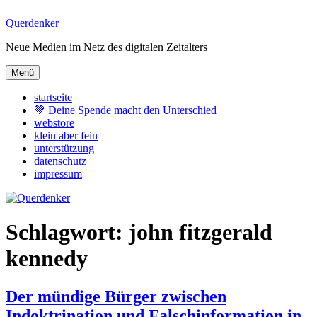
Zum
Querdenker
Inhalt
Neue Medien im Netz des digitalen Zeitalters
springen
Menü
startseite
💚 Deine Spende macht den Unterschied
webstore
klein aber fein
unterstützung
datenschutz
impressum
Schlagwort:
john fitzgerald
kennedy
Der mündige Bürger zwischen
Indoktrination und Falschinformation in