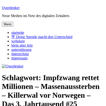
Zum
Querdenker
Inhalt
Neue Medien im Netz des digitalen Zeitalters
springen
Menü
startseite
💚 Deine Spende macht den Unterschied
webstore
klein aber fein
unterstützung
datenschutz
impressum
Schlagwort:
Impfzwang rettet
Millionen – Massenaussterben
– Killerwal vor Norwegen –
Das 3. Jahrtausend #25