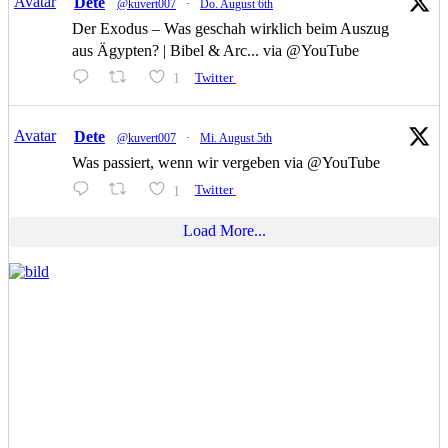
Avatar
Dete
@kuvert007
·
Do. August 6th
Der Exodus – Was geschah wirklich beim Auszug
aus Ägypten? | Bibel & Arc... via @YouTube
1
Twitter
Avatar
Dete
@kuvert007
·
Mi. August 5th
Was passiert, wenn wir vergeben via @YouTube
1
Twitter
Load More...