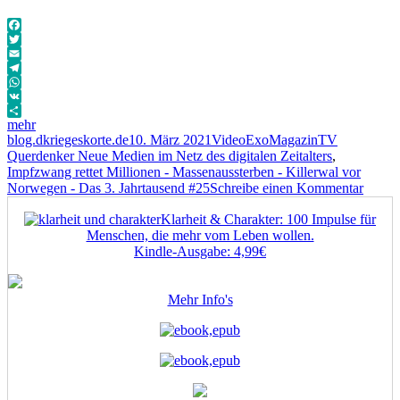
Facebook
Twitter
Email
Telegram
WhatsApp
VK
mehr
Autor
Veröffentlicht
Format
Kategorien
Schlagwört
blog.dkriegeskorte.de
10. März 2021
Video
ExoMagazinTV
am
Querdenker Neue Medien im Netz des digitalen Zeitalters
,
Impfzwang rettet Millionen - Massenaussterben - Killerwal vor
zu
Norwegen - Das 3. Jahrtausend #25
Schreibe einen Kommentar
Impfz
Klarheit & Charakter: 100 Impulse für
rettet
Menschen, die mehr vom Leben wollen.
Millio
Kindle-Ausgabe: 4,99€
–
Masse
–
Mehr Info's
Killer
vor
Norwe
–
Das
3.
Jahrta