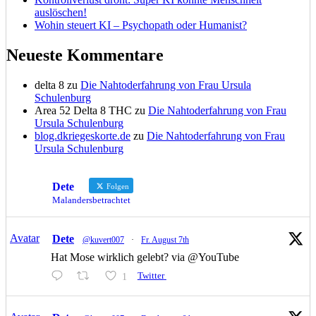
auslöschen!
Wohin steuert KI – Psychopath oder Humanist?
Neueste Kommentare
delta 8
zu
Die Nahtoderfahrung von Frau Ursula
Schulenburg
Area 52 Delta 8 THC
zu
Die Nahtoderfahrung von Frau
Ursula Schulenburg
blog.dkriegeskorte.de
zu
Die Nahtoderfahrung von Frau
Ursula Schulenburg
Dete
Folgen
Malandersbetrachtet
Avatar
Dete
@kuvert007
·
Fr. August 7th
Hat Mose wirklich gelebt? via @YouTube
1
Twitter