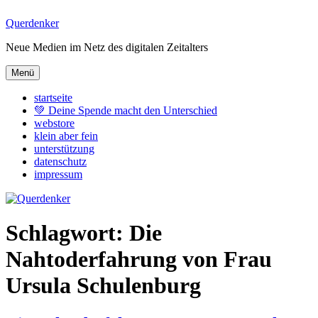
Zum
Querdenker
Inhalt
Neue Medien im Netz des digitalen Zeitalters
springen
Menü
startseite
💚 Deine Spende macht den Unterschied
webstore
klein aber fein
unterstützung
datenschutz
impressum
Schlagwort:
Die
Nahtoderfahrung von Frau
Ursula Schulenburg