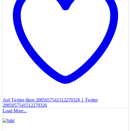
Auf Twitter liken 2085057541512270326
1
Twitter
2085057541512270326
Load More...