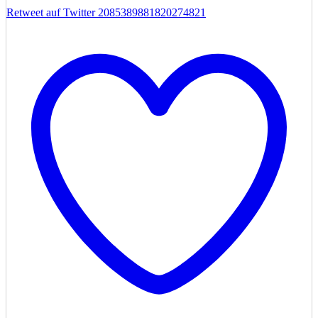
Retweet auf Twitter 2085389881820274821