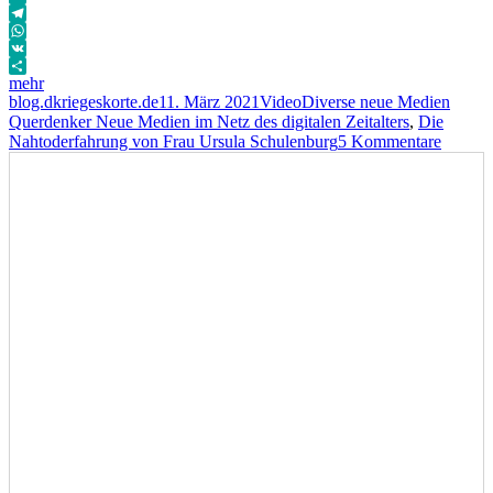
Email
Telegram
WhatsApp
VK
mehr
Autor
Veröffentlicht
Format
Kategorien
Schla
blog.dkriegeskorte.de
11. März 2021
Video
Diverse neue Medien
am
Querdenker Neue Medien im Netz des digitalen Zeitalters
,
Die
zu
Nahtoderfahrung von Frau Ursula Schulenburg
5 Kommentare
Die
Nahtod
von
Frau
Ursula
Schule