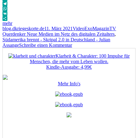
Email
Telegram
WhatsApp
VK
mehr
Autor
Veröffentlicht
Format
Kategorien
Schlagwört
blog.dkriegeskorte.de
11. März 2021
Video
ExoMagazinTV
am
Querdenker Neue Medien im Netz des digitalen Zeitalters
,
Südamerika brennt - Skripal 2.0 in Deutschland - Julian
zu
Assange
Schreibe einen Kommentar
Südamerika
Klarheit & Charakter: 100 Impulse für
brennt
Menschen, die mehr vom Leben wollen.
–
Kindle-Ausgabe: 4,99€
Skripal
2.0
in
Mehr Info's
Deutschland
–
Julian
Assange