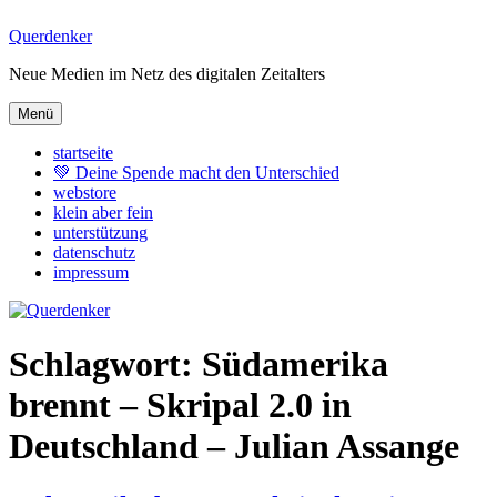
Zum
Querdenker
Inhalt
Neue Medien im Netz des digitalen Zeitalters
springen
Menü
startseite
💚 Deine Spende macht den Unterschied
webstore
klein aber fein
unterstützung
datenschutz
impressum
Schlagwort:
Südamerika
brennt – Skripal 2.0 in
Deutschland – Julian Assange