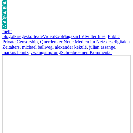
Facebook
Twitter
Email
Telegram
WhatsApp
VK
mehr
Autor
Veröffentlicht
Format
Kategorien
Schlagwörter
blog.dkriegeskorte.de
Video
ExoMagazinTV
twitter files
,
Public
am
Private Censorship
,
Querdenker Neue Medien im Netz des digitalen
Zeitalters
,
michael ballweg
,
alexander kekulé
,
julian assange
,
zu
markus haintz
,
zwangsimpfung
Schreibe einen Kommentar
Public
Private
Censorship