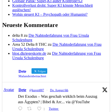
Globale Panik: Super-KI außer Kontrolle!💥
Kontrollverlust droht: Super KI könnte Menschheit
auslöschen!
Wohin steuert KI – Psychopath oder Humanist?
Neueste Kommentare
delta 8
zu
Die Nahtoderfahrung von Frau Ursula
Schulenburg
Area 52 Delta 8 THC
zu
Die Nahtoderfahrung von Frau
Ursula Schulenburg
blog.dkriegeskorte.de
zu
Die Nahtoderfahrung von Frau
Ursula Schulenburg
Dete
Folgen
Malandersbetrachtet
Avatar
Dete
@kuvert007
·
Do. August 6th
Der Exodus – Was geschah wirklich beim Auszug
aus Ägypten? | Bibel & Arc... via @YouTube
1
Twitter