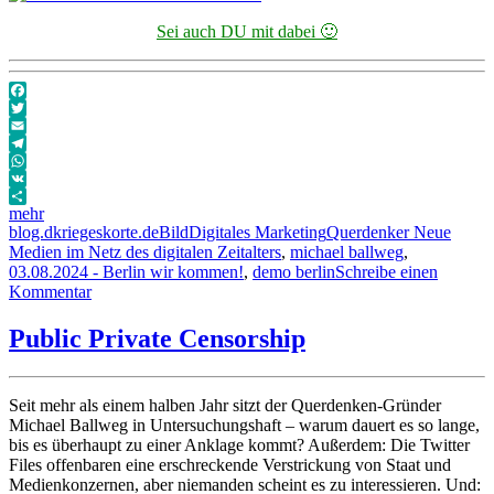
Sei auch DU mit dabei 🙂
Facebook
Twitter
Email
Telegram
WhatsApp
VK
mehr
Autor
Veröffentlicht
Format
Kategorien
Schlagwörter
blog.dkriegeskorte.de
Bild
Digitales Marketing
Querdenker Neue
am
Medien im Netz des digitalen Zeitalters
,
michael ballweg
,
03.08.2024 - Berlin wir kommen!
,
demo berlin
Schreibe einen
zu
Kommentar
03.08.2024
–
Public Private Censorship
Berlin
wir
kommen!
Seit mehr als einem halben Jahr sitzt der Querdenken-Gründer
Michael Ballweg in Untersuchungshaft – warum dauert es so lange,
bis es überhaupt zu einer Anklage kommt? Außerdem: Die Twitter
Files offenbaren eine erschreckende Verstrickung von Staat und
Medienkonzernen, aber niemanden scheint es zu interessieren. Und: