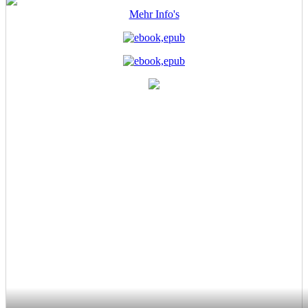
kognitive
Mehr Info's
Kriegsfü