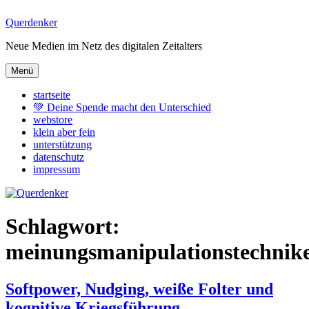
Zum
Querdenker
Inhalt
Neue Medien im Netz des digitalen Zeitalters
springen
Menü
startseite
💚 Deine Spende macht den Unterschied
webstore
klein aber fein
unterstützung
datenschutz
impressum
Schlagwort:
meinungsmanipulationstechnik
Softpower, Nudging, weiße Folter und
kognitive Kriegsführung