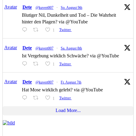
Avatar
Dete
@kuvert007
·
So. August 9th
Blutiger Nil, Dunkelheit und Tod – Die Wahrheit
hinter den Plagen? via @YouTube
1
Twitter
Avatar
Dete
@kuvert007
·
Sa. August 8th
Ist Vergebung wirklich Schwäche? via @YouTube
1
Twitter
Avatar
Dete
@kuvert007
·
Fr. August 7th
Hat Mose wirklich gelebt? via @YouTube
1
Twitter
Load More...