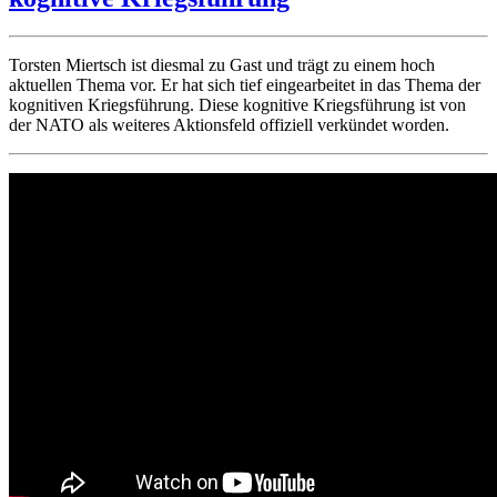
Torsten Miertsch ist diesmal zu Gast und trägt zu einem hoch
aktuellen Thema vor. Er hat sich tief eingearbeitet in das Thema der
kognitiven Kriegsführung. Diese kognitive Kriegsführung ist von
der NATO als weiteres Aktionsfeld offiziell verkündet worden.