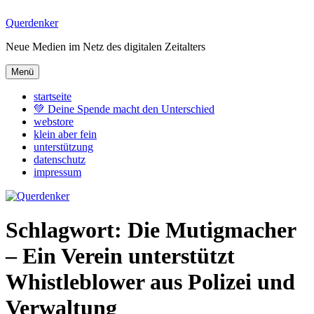
Zum
Querdenker
Inhalt
Neue Medien im Netz des digitalen Zeitalters
springen
Menü
startseite
💚 Deine Spende macht den Unterschied
webstore
klein aber fein
unterstützung
datenschutz
impressum
Schlagwort:
Die Mutigmacher
– Ein Verein unterstützt
Whistleblower aus Polizei und
Verwaltung