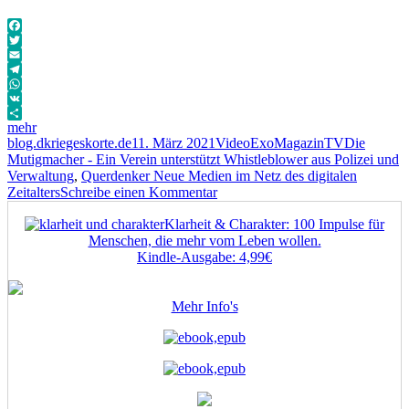
Facebook
Twitter
Email
Telegram
WhatsApp
VK
mehr
Autor
Veröffentlicht
Format
Kategorien
Schlagwört
blog.dkriegeskorte.de
11. März 2021
Video
ExoMagazinTV
Die
am
Mutigmacher - Ein Verein unterstützt Whistleblower aus Polizei und
Verwaltung
,
Querdenker Neue Medien im Netz des digitalen
zu
Zeitalters
Schreibe einen Kommentar
Die
Klarheit & Charakter: 100 Impulse für
Mutigmacher
Menschen, die mehr vom Leben wollen.
–
Kindle-Ausgabe: 4,99€
Ein
Verein
unterstützt
Mehr Info's
Whistleblower
aus
Polizei
und
Verwaltung