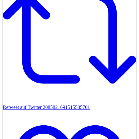
Retweet auf Twitter 2085821691515535701