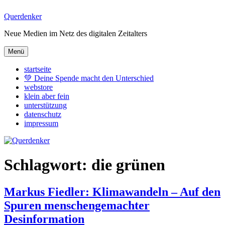
Zum
Querdenker
Inhalt
Neue Medien im Netz des digitalen Zeitalters
springen
Menü
startseite
💚 Deine Spende macht den Unterschied
webstore
klein aber fein
unterstützung
datenschutz
impressum
Schlagwort:
die grünen
Markus Fiedler: Klimawandeln – Auf den
Spuren menschengemachter
Desinformation