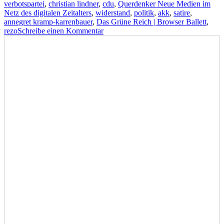
verbotspartei
,
christian lindner
,
cdu
,
Querdenker Neue Medien im
Netz des digitalen Zeitalters
,
widerstand
,
politik
,
akk
,
satire
,
annegret kramp-karrenbauer
,
Das Grüne Reich | Browser Ballett
,
zu
rezo
Schreibe einen Kommentar
Das
Grüne
Reich
|
Browser
Ballett