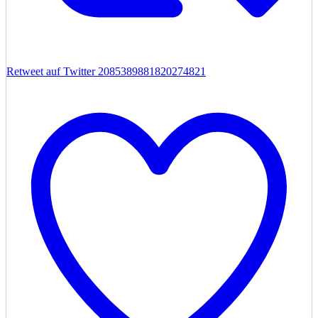
Retweet auf Twitter 2085389881820274821