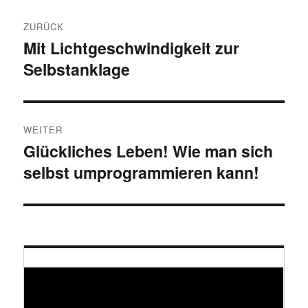
Beitragsnavigation
ZURÜCK
Mit Lichtgeschwindigkeit zur
Vorheriger
Selbstanklage
Beitrag:
WEITER
Glückliches Leben! Wie man sich
Nächster
selbst umprogrammieren kann!
Beitrag: