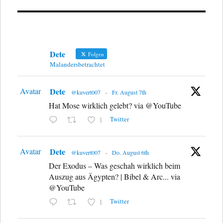
Dete
Folgen
Malandersbetrachtet
Avatar
Dete
@kuvert007
·
Fr. August 7th
Hat Mose wirklich gelebt? via @YouTube
Twitter
1
Avatar
Dete
@kuvert007
·
Do. August 6th
Der Exodus – Was geschah wirklich beim
Auszug aus Ägypten? | Bibel & Arc... via
@YouTube
Twitter
1