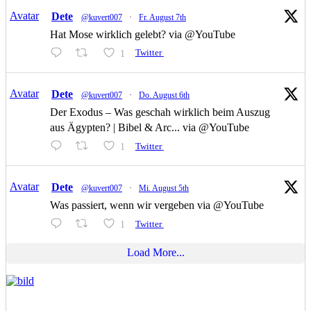
Avatar
Dete
@kuvert007
·
Fr. August 7th
Hat Mose wirklich gelebt? via @YouTube
1
Twitter
Avatar
Dete
@kuvert007
·
Do. August 6th
Der Exodus – Was geschah wirklich beim Auszug
aus Ägypten? | Bibel & Arc... via @YouTube
1
Twitter
Avatar
Dete
@kuvert007
·
Mi. August 5th
Was passiert, wenn wir vergeben via @YouTube
1
Twitter
Load More...