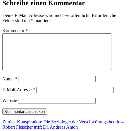
Schreibe einen Kommentar
Deine E-Mail-Adresse wird nicht veröffentlicht.
Erforderliche
Felder sind mit
*
markiert
Kommentar
*
Name
*
E-Mail-Adresse
*
Website
Beitragsnavigation
Vorheriger
Zurück
Konspiration: Die Soziologie der Verschwörungstheorie –
Beitrag:
Robert Fleischer trifft Dr. Andreas Anton