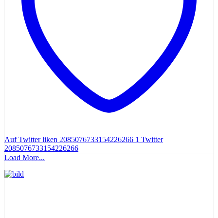
Auf Twitter liken 2085076733154226266
1
Twitter
2085076733154226266
Load More...