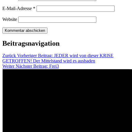
E-Mail-Adresse
*
Website
Beitragsnavigation
Zurück
Vorheriger Beitrag:
JEDER wird von dieser KRISE
GETROFFEN! Der Mittelstand wird es ausbaden
Weiter
Nächster Beitrag:
Frei3