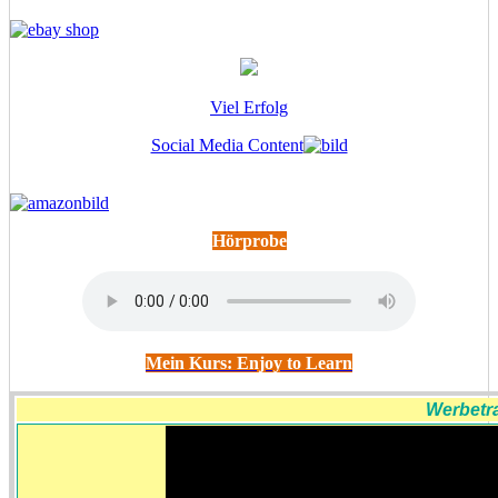
Viel Erfolg
Social Media Content
Hörprobe
Mein Kurs: Enjoy to Learn
Werbetra