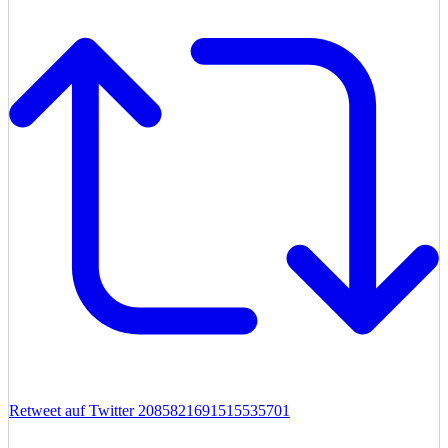
Retweet auf Twitter 2085821691515535701