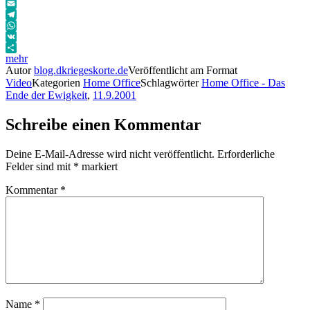
Twitter
Email
Telegram
WhatsApp
VK
mehr
Autor
blog.dkriegeskorte.de
Veröffentlicht am
Format
Video
Kategorien
Home Office
Schlagwörter
Home Office - Das
Ende der Ewigkeit
,
11.9.2001
Schreibe einen Kommentar
Deine E-Mail-Adresse wird nicht veröffentlicht.
Erforderliche
Felder sind mit
*
markiert
Kommentar
*
Name
*