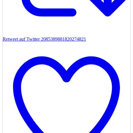
Retweet auf Twitter 2085389881820274821