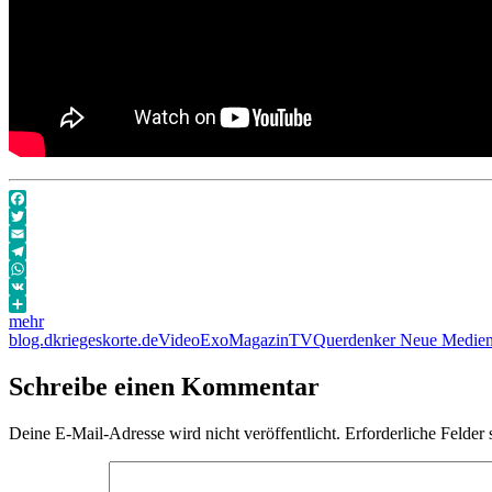
Facebook
Twitter
Email
Telegram
WhatsApp
VK
mehr
Autor
Veröffentlicht
Format
Kategorien
Schlagwörter
blog.dkriegeskorte.de
Video
ExoMagazinTV
Querdenker Neue Medien i
am
Schreibe einen Kommentar
Deine E-Mail-Adresse wird nicht veröffentlicht.
Erforderliche Felder 