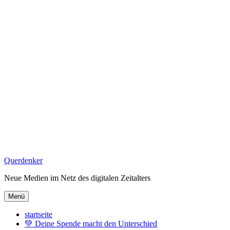
Zum
Querdenker
Inhalt
Neue Medien im Netz des digitalen Zeitalters
springen
Menü
startseite
💚 Deine Spende macht den Unterschied