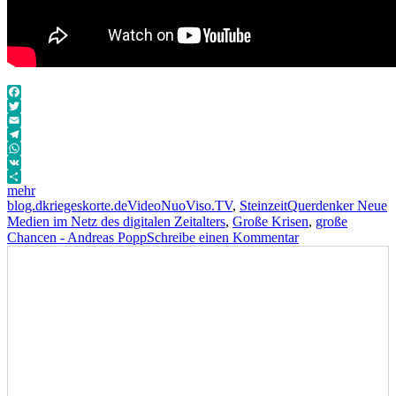
Facebook
Twitter
Email
Telegram
WhatsApp
VK
mehr
Autor
Veröffentlicht
Format
Kategorien
Schlagwörter
blog.dkriegeskorte.de
Video
NuoViso.TV
,
Steinzeit
Querdenker Neue
am
Medien im Netz des digitalen Zeitalters
,
Große Krisen
,
große
zu
Chancen - Andreas Popp
Schreibe einen Kommentar
Große
Krisen,
große
Chancen
–
Andreas
Popp