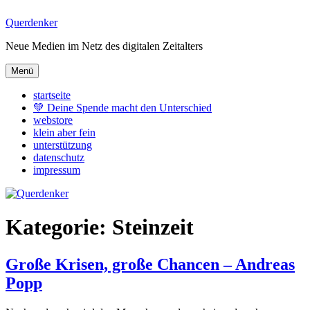
Zum
Querdenker
Inhalt
Neue Medien im Netz des digitalen Zeitalters
springen
Menü
startseite
💚 Deine Spende macht den Unterschied
webstore
klein aber fein
unterstützung
datenschutz
impressum
Kategorie:
Steinzeit
Große Krisen, große Chancen – Andreas
Popp