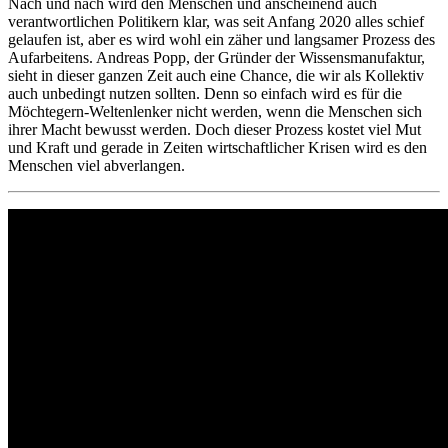
Nach und nach wird den Menschen und anscheinend auch
verantwortlichen Politikern klar, was seit Anfang 2020 alles schief
gelaufen ist, aber es wird wohl ein zäher und langsamer Prozess des
Aufarbeitens. Andreas Popp, der Gründer der Wissensmanufaktur,
sieht in dieser ganzen Zeit auch eine Chance, die wir als Kollektiv
auch unbedingt nutzen sollten. Denn so einfach wird es für die
Möchtegern-Weltenlenker nicht werden, wenn die Menschen sich
ihrer Macht bewusst werden. Doch dieser Prozess kostet viel Mut
und Kraft und gerade in Zeiten wirtschaftlicher Krisen wird es den
Menschen viel abverlangen.