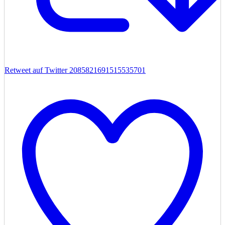
Retweet auf Twitter 2085821691515535701