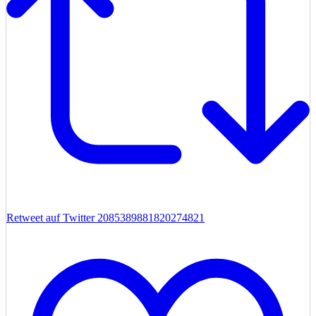
Retweet auf Twitter 2085389881820274821