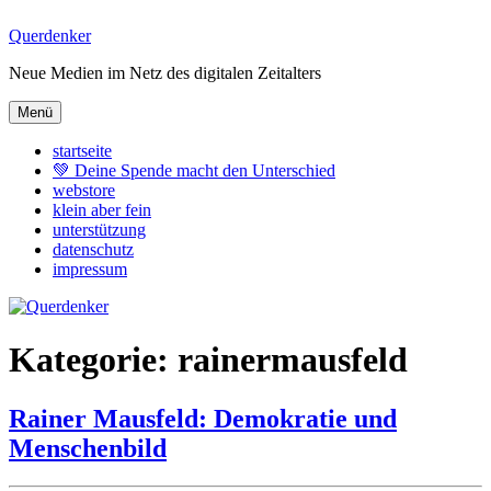
Zum
Querdenker
Inhalt
Neue Medien im Netz des digitalen Zeitalters
springen
Menü
startseite
💚 Deine Spende macht den Unterschied
webstore
klein aber fein
unterstützung
datenschutz
impressum
Kategorie:
rainermausfeld
Rainer Mausfeld: Demokratie und
Menschenbild