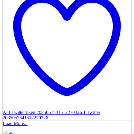
Auf Twitter liken 2085057541512270326
1
Twitter
2085057541512270326
Load More...