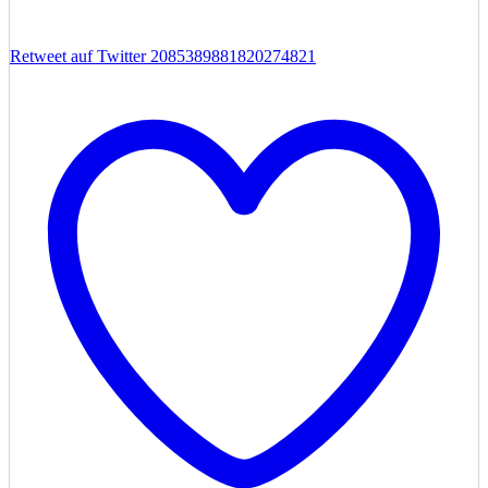
Retweet auf Twitter 2085389881820274821