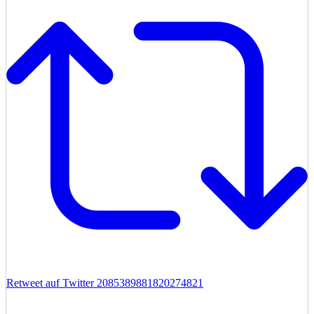
Retweet auf Twitter 2085389881820274821