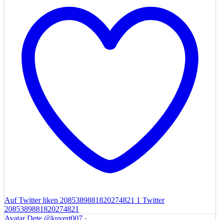
Auf Twitter liken 2085389881820274821
1
Twitter
2085389881820274821
Avatar
Dete
@kuvert007
·