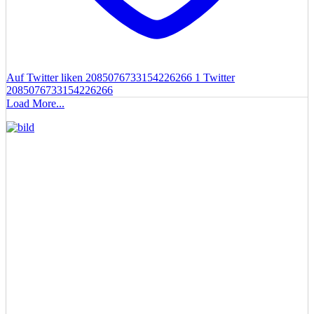
Auf Twitter liken 2085076733154226266
1
Twitter
2085076733154226266
Load More...